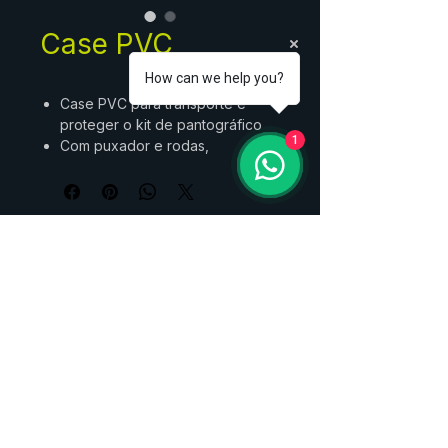
Case PVC
How can we help you?
Case PVC para transporte e
proteger o kit de pantográfico
1
Com puxador e rodas,
fechadoras
Pode ser adesivado e usado
como pulpito
Medidas: 40*93*55cm
Peso: 5,8kg
+55 (11) 91149-3318
vendas@poly-fly.com.br
©2026 por Poly-Fly.