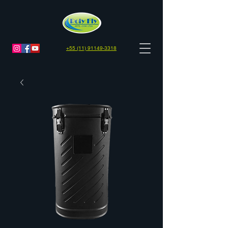
+55 (11) 91149-3318