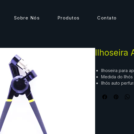
Sobre Nós
Produtos
Contato
Ilhoseira 
Ilhoseira para a
Medida do Ilhó
Ilhós auto perfu
macho e da fêm
Acabmento perfe
Atenção: esse al
pela Poly-Fly