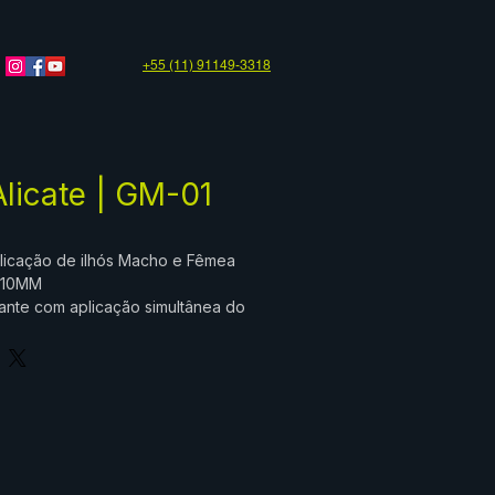
+55 (11) 91149-3318
Alicate | GM-01
plicação de ilhós Macho e Fêmea
s 10MM
rante com aplicação simultânea do
ea
ito
icate só aplica os ilhós vendidos