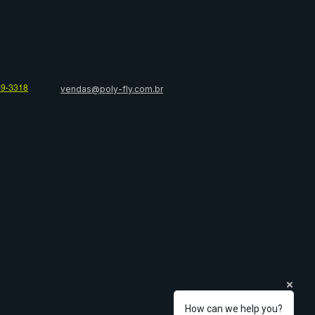
49-3318
vendas@poly-fly.com.br
How can we help you?