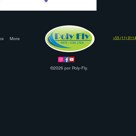
+55 (11) 911
os
More
©2026 por Poly-Fly.