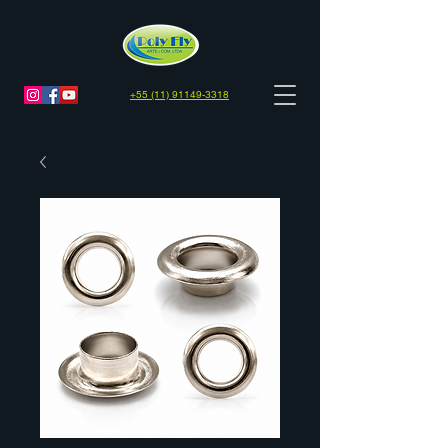
+55 (11) 91149-3318