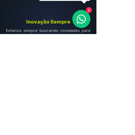
1
Inovação Sempre
Estamos sempre buscando novidades para
o setor, trazendo soluções que destacam
sua marca e impactam seu público.
Preços competitivos
Trabalhamos com valores justos e
acessíveis, garantindo a melhor relação
custo-benefício para você investir sem
pesar no bolso.
WindBanner
WindBanner